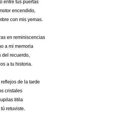
do entre tus puertas
 motor encendido,
ombre con mis yemas.
ras en reminiscencias
eno a mi memoria
s del recuerdo,
os a tu historia.
reflejos de la tarde
os cristales
pilas titila
ú retuviste.