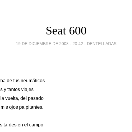
Seat 600
19 DE DICIEMBRE DE 2008 - 20:42
-
DENTELLADAS
aba de tus neumáticos
s y tantos viajes
la vuelta, del pasado
 mis ojos palpitantes.
s tardes en el campo