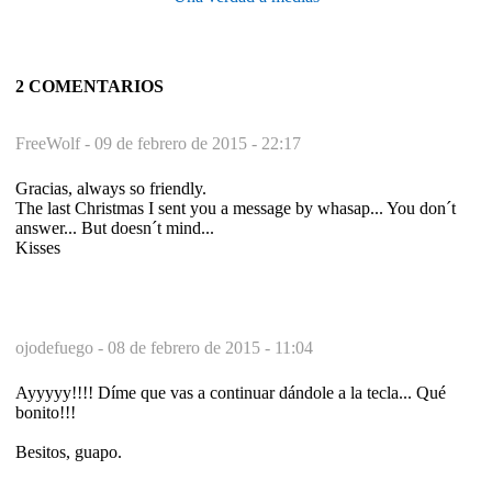
2 COMENTARIOS
FreeWolf -
09 de febrero de 2015 - 22:17
Gracias, always so friendly.
The last Christmas I sent you a message by whasap... You don´t
answer... But doesn´t mind...
Kisses
ojodefuego -
08 de febrero de 2015 - 11:04
Ayyyyy!!!! Díme que vas a continuar dándole a la tecla... Qué
bonito!!!
Besitos, guapo.