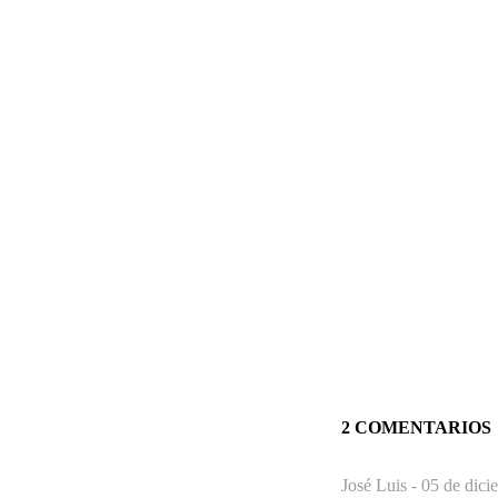
2 COMENTARIOS
José Luis -
05 de dici