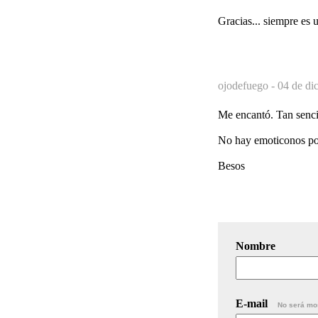
Gracias... siempre es u
ojodefuego -
04 de di
Me encantó. Tan sencil
No hay emoticonos por
Besos
Nombre
E-mail
No será mo