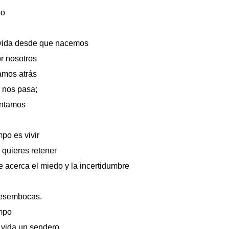
po
 vida desde que nacemos
r nosotros
amos atrás
 nos pasa;
antamos
mpo es vivir
 quieres retener
e acerca el miedo y la incertidumbre
 desembocas.
empo
a vida un sendero