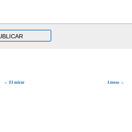
← El mirar
Líneas →