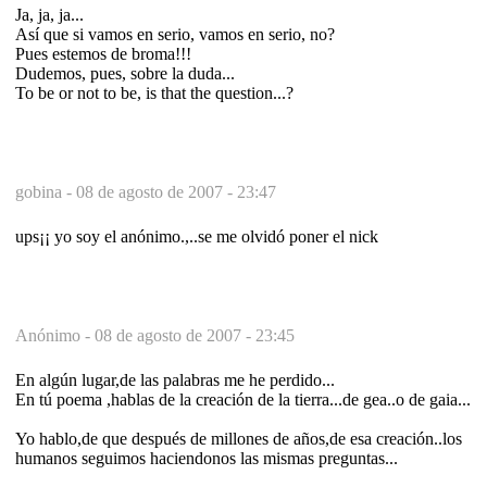
Ja, ja, ja...
Así que si vamos en serio, vamos en serio, no?
Pues estemos de broma!!!
Dudemos, pues, sobre la duda...
To be or not to be, is that the question...?
gobina -
08 de agosto de 2007 - 23:47
ups¡¡ yo soy el anónimo.,..se me olvidó poner el nick
Anónimo -
08 de agosto de 2007 - 23:45
En algún lugar,de las palabras me he perdido...
En tú poema ,hablas de la creación de la tierra...de gea..o de gaia...
Yo hablo,de que después de millones de años,de esa creación..los
humanos seguimos haciendonos las mismas preguntas...