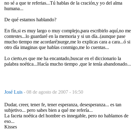
no sé a que te referias...Tú hablas de la cración,y yo del alma
humana...
De qué estamos hablando?
En fín,si es muy largo o muy complejo,para escribirlo aquí,no me
contestes...lo guardaré en la memoria y si un día..(aunque pase
mucho tiempo me acordaré)surge,me lo explicas cara a cara...ó si
otro día imaginas que hablas conmigo,me lo cuentas...
Lo cierto,es que me ha encantado,buscar en el diccionario la
palabra noética...Hacía mucho tiempo ,que le tenía abandonado...
José Luis
-
08 de agosto de 2007 - 16:50
Dudar, creer, tener fe, tener esperanza, desesperanza... es tan
subjetivo... pero sabes bien a qué me refería...
La faceta noética del hombre es innegable, pero no hablamos de
eso...
Kisses