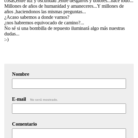
cosas,entre luz y oscuridad ,entre desgarros y dolores...nace todo...
Millones de años de humanidad y amaneceres...Y millones de
años ,haciendonos las mismas preguntas...
¿Acaso sabemos a donde vamos?
¿nos habremos equivocado de camino?...
No sé si una bombilla de repuesto iluminará algo más nuestras
dudas...
:-)
Nombre
E-mail
No será mostrado.
Comentario