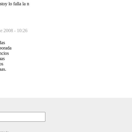
toy lo falla la n
de 2008 - 10:26
das
lborada
ncios
mas
os
aas.