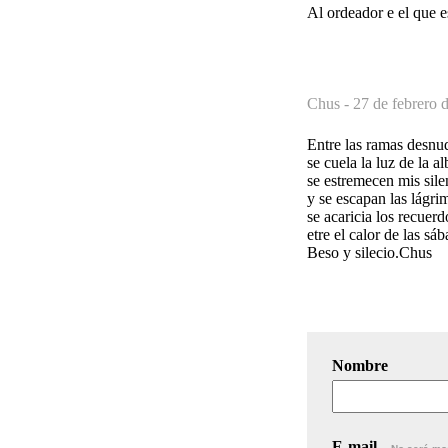
Al ordeador e el que es
Chus -
27 de febrero 
Entre las ramas desnu
se cuela la luz de la a
se estremecen mis sile
y se escapan las lágri
se acaricia los recuerd
etre el calor de las sáb
Beso y silecio.Chus
Nombre
E-mail