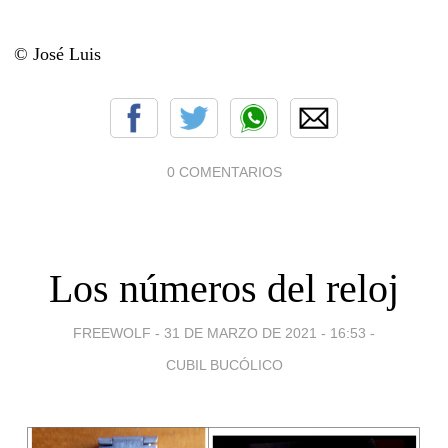
© José Luis
0 COMENTARIOS
Los números del reloj
FREEWOLF -
31 DE MARZO DE 2021 - 16:53
-
CUBIL BUCÓLICO