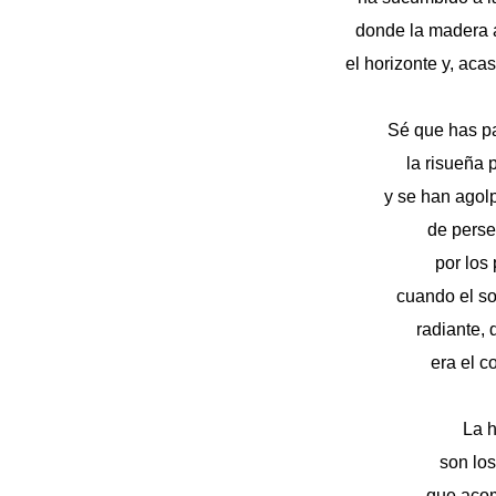
donde la madera a
el horizonte y, acas
Sé que has pa
la risueña p
y se han agol
de perse
por los
cuando el so
radiante, 
era el c
La h
son los
que acom