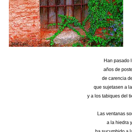
Han pasado l
años de poste
de carencia d
que sujetasen a l
y a los tabiques del 
Las ventanas so
a la hiedra 
ha sucumbido a l