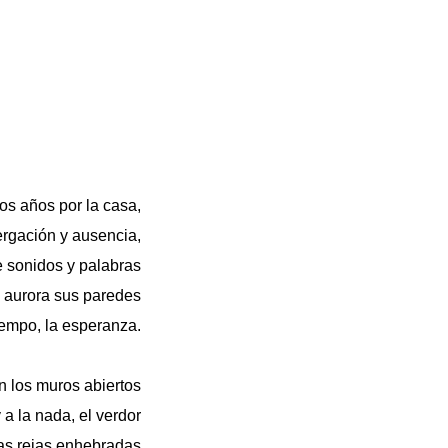
os años por la casa,
rgación y ausencia,
e sonidos y palabras
a aurora sus paredes
tiempo, la esperanza.
n los muros abiertos
y a la nada, el verdor
as rejas enhebradas