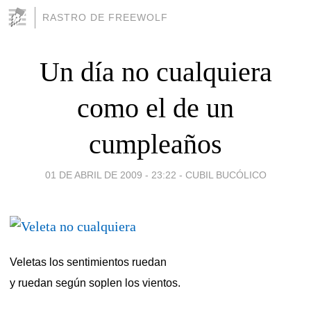
RASTRO DE FREEWOLF
Un día no cualquiera
como el de un
cumpleaños
01 DE ABRIL DE 2009 - 23:22
-
CUBIL BUCÓLICO
Veletas los sentimientos ruedan
y ruedan según soplen los vientos.