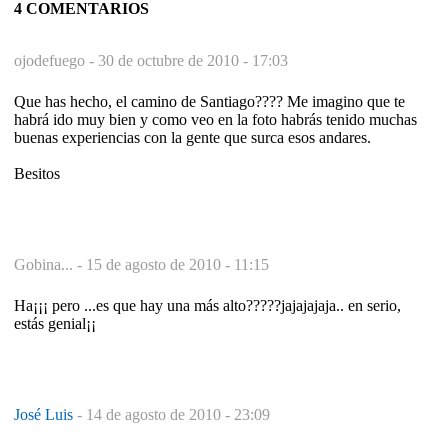
4 COMENTARIOS
ojodefuego -
30 de octubre de 2010 - 17:03
Que has hecho, el camino de Santiago???? Me imagino que te
habrá ido muy bien y como veo en la foto habrás tenido muchas
buenas experiencias con la gente que surca esos andares.
Besitos
Gobina... -
15 de agosto de 2010 - 11:15
Ha¡¡¡ pero ...es que hay una más alto?????jajajajaja.. en serio,
estás genial¡¡
José Luis
-
14 de agosto de 2010 - 23:09