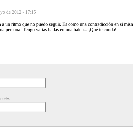
yo de 2012 - 17:15
a a un ritmo que no puedo seguir. Es como una contradicción en si mism
na persona! Tengo varias hadas en una balda... ¡Qué te cunda!
strado.