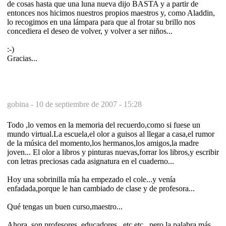
de cosas hasta que una luna nueva dijo BASTA y a partir de
entonces nos hicimos nuestros propios maestros y, como Aladdin,
lo recogimos en una lámpara para que al frotar su brillo nos
concediera el deseo de volver, y volver a ser niños...
:-)
Gracias...
gobina -
10 de septiembre de 2007 - 15:28
Todo ,lo vemos en la memoria del recuerdo,como si fuese un
mundo virtual.La escuela,el olor a guisos al llegar a casa,el rumor
de la música del momento,los hermanos,los amigos,la madre
joven... El olor a libros y pinturas nuevas,forrar los libros,y escribir
con letras preciosas cada asignatura en el cuaderno...
Hoy una sobrinilla mía ha empezado el cole...y venía
enfadada,porque le han cambiado de clase y de profesora...
Qué tengas un buen curso,maestro...
Ahora ,son profesores ,educadores...etc,etc...pero la palabra más