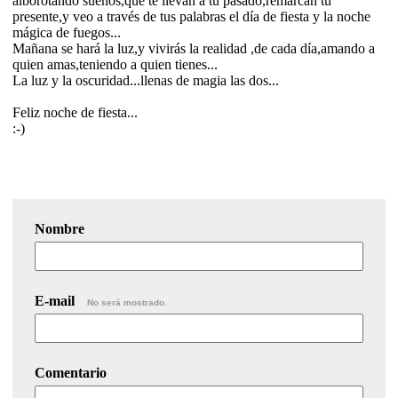
alborotando sueños,que te llevan a tu pasado,remarcan tú
presente,y veo a través de tus palabras el día de fiesta y la noche
mágica de fuegos...
Mañana se hará la luz,y vivirás la realidad ,de cada día,amando a
quien amas,teniendo a quien tienes...
La luz y la oscuridad...llenas de magia las dos...
Feliz noche de fiesta...
:-)
Nombre
E-mail
No será mostrado.
Comentario