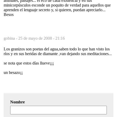
animales, paisajes... el eco de cada existencia y en sus
minicorpúsculos esconde un poquito de verdad para aquellos que
aprenden el lenguaje secreto y, si quieren, puedan apreciarlo...
Besos
gobina -
25 de mayo de 2008 - 21:16
Los granizos son poetas del agua,saben todo lo que han visto los
ríos y en sus heridas de diamante ,van dejando sus meditaciones...
se nota que estos días llueve¡¡¡
un besazo¡¡
Nombre