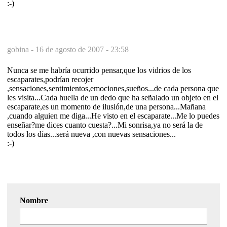
:-)
gobina -
16 de agosto de 2007 - 23:58
Nunca se me habría ocurrido pensar,que los vidrios de los
escaparates,podrían recojer
,sensaciones,sentimientos,emociones,sueños...de cada persona que
les visita...Cada huella de un dedo que ha señalado un objeto en el
escaparate,es un momento de ilusión,de una persona...Mañana
,cuando alguien me diga...He visto en el escaparate...Me lo puedes
enseñar?me dices cuanto cuesta?...Mi sonrisa,ya no será la de
todos los días...será nueva ,con nuevas sensaciones...
:-)
Nombre