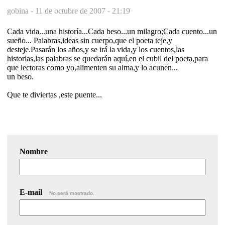
gobina -
11 de octubre de 2007 - 21:19
Cada vida...una historía...Cada beso...un milagro;Cada cuento...un
sueño... Palabras,ideas sin cuerpo,que el poeta teje,y
desteje.Pasarán los años,y se irá la vida,y los cuentos,las
historias,las palabras se quedarán aquí,en el cubil del poeta,para
que lectoras como yo,alimenten su alma,y lo acunen...
un beso.
Que te diviertas ,este puente...
Nombre
E-mail
No será mostrado.