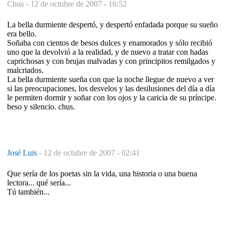
Chus -
12 de octubre de 2007 - 16:52
La bella durmiente despertó, y despertó enfadada porque su sueño
era bello.
Soñaba con cientos de besos dulces y enamorados y sólo recibió
uno que la devolvió a la realidad, y de nuevo a tratar con hadas
caprichosas y con brujas malvadas y con principitos remilgados y
malcriados.
La bella durmiente sueña con que la noche llegue de nuevo a ver
si las preocupaciones, los desvelos y las desilusiones del día a día
le permiten dormir y soñar con los ojos y la caricia de su príncipe.
beso y silencio. chus.
José Luis
-
12 de octubre de 2007 - 02:41
Que sería de los poetas sin la vida, una historia o una buena
lectora... qué sería...
Tú también...